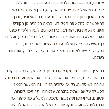
אלוהות, וגם היא זקוקה לבית שייבנה עבורה, שבו תוכל לשכון
לבטח. כשהושלמה בניית בית המקדש, הענן שהיה מעל המשכן
עבר לשכון בתוך בית המקדש, יחד עם כבוד האלוהים, ובכך
התאפשר לו למלא את תפקידו: "בצאת הכוהנים מן הקודש
והענן מלא את בית יהוה ולא יכלו הכוהנים לעמוד ולשרת מפני
הענן כי מלא כבוד יהוה את בית יהוה" (מלכים א' 17:11). ועל ידי
כך מעשה הבריאה הושלם. עד כמה שזה יישמע מוזר, בית
המקדש אפשר לאלוהות למלא את תפקידה – להפיץ אור רוחני
בעולם.
בתהליך בניית בית המקדש קרה הפוך ממה שקרה במשכן: קודם
בנו את המבנה, הכניסו את הכלים, סידרו את החצר ועבדו בכוונה
טהורה ובשיטתיות. רק אז אלוהים הגיב – זהו המעשה המאגי.
הפעולה של עם ישראל בהנהגת שלמה היוותה זימון לכוחות
עליונים, וגילוי הקדושה נעשה מלמטה למעלה, מה שהפך את
ההתגלות לקבועה וחזקה יותר מזו של המשכן, שם הגילוי היה