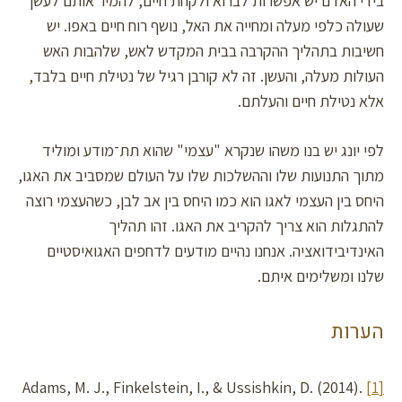
בידי האדם יש אפשרות לברוא ולקחת חיים, להמיר אותם לעשן
שעולה כלפי מעלה ומחייה את האל, נושף רוח חיים באפו. יש
חשיבות בתהליך ההקרבה בבית המקדש לאש, שלהבות האש
העולות מעלה, והעשן. זה לא קורבן רגיל של נטילת חיים בלבד,
אלא נטילת חיים והעלתם.
לפי יונג יש בנו משהו שנקרא "עצמי" שהוא תת־מודע ומוליד
מתוך התנועות שלו וההשלכות שלו על העולם שמסביב את האגו,
היחס בין העצמי לאגו הוא כמו היחס בין אב לבן, כשהעצמי רוצה
להתגלות הוא צריך להקריב את האגו. זהו תהליך
האינדיבידואציה. אנחנו נהיים מודעים לדחפים האגואיסטיים
שלנו ומשלימים איתם.
הערות
Adams, M. J., Finkelstein, I., & Ussishkin, D. (2014).
[1]