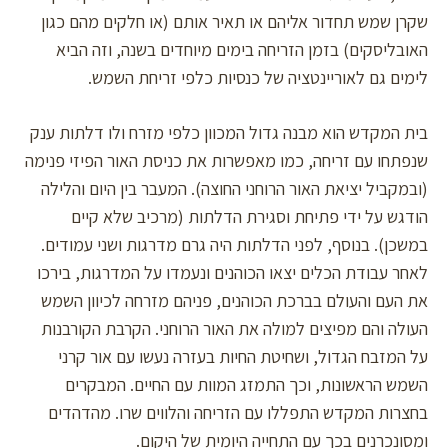
שקרן שמש תחדור אליהם או תאיר אותם (או חלקים מהם כגון
האובליסקים) בזמן הזריחה בימים מיוחדים בשנה, וזה הביא
לימים גם לאוריינטציה של כנסיות כלפי זריחת השמש.
בית המקדש הוא מבנה גדול המכוון כלפי מזרח ולו דלתות ענק
שנפתחו עם זריחה, כמו מאפשרות את כניסת האור הפיזי פנימה
(ובמקביל יציאת האור הרוחני החוצה). המעבר בין היום והלילה
הודגש על ידי פתיחת וסגירת הדלתות (מרכיב שלא קיים
במשכן). בנוסף, לפני הדלתות היה גרם מדרגות ושני עמודים.
לאחר עבודת הכלים יצאו הכוהנים ונעמדו על המדרגות, בירכו
את העם והעולם בברכת הכוהנים, פניהם מזרחה לכיוון השמש
העולה והם מפיצים למולה את האור הרוחני. הקרבת הקורבנות
על המזבח הגדול, ושחיטת החיות בעזרה נעשו עם אור קרני
השמש הראשונות, וכך התמזג המוות עם החיים. המבקרים
בחצרות המקדש התפללו עם הזריחה והלווים שרו. מהדהדים
ומסונכרנים בכך עם התחייה היומית של היקום.