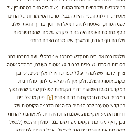
המיסטריות של החיים לאחר המוות, משה היה חניך במסתורין של
אוסיריס. הגלות השנייה הייתה בבל, מרכז המיסטריות של החיים
לפני המוות, האסטרולוגיה, דניאל היה חניך בדרך הזאת. שלב
נוסף בחניכת האומה היה בניית מקדש שלמה, שהפרופורציות
שלו הם גוף האדם, והמערך שלו מבנה האדם הרוחני.
שלמה בנה את בית המקדש כמרכז אוניברסלי, ועם חנוכתו בחג
הסוכות הוקרבו 70 פרים לכבוד 70 אומות העולם, פר לכל אומה.
צריך לזכור ששלמה ידע 70 שפות, והיו לו אלף נשים, שרובן
מקרב אומות העולם. ולכן אין להתפלא כי לתוך פולחן בית
המקדש נכנסו השפעות זרות הקשורות לפולחן שמש שהיה נפוץ
במצרים השכנה ובמקומות רבים אחרים
[6]
. מיקומו של בית
המקדש ממערב להר הזיתים החיה את הדרמה הקוסמית של
זריחת השמש ושקיעתה. אמנם הדת היהודית לא אוהבת להודות
בכך, ואף מקיימת טקסים מפורשים כנגד פולחן השמש (למשל
מקריבים את הקורבן עם הגב לשמש), אבל בדומה למקדשי