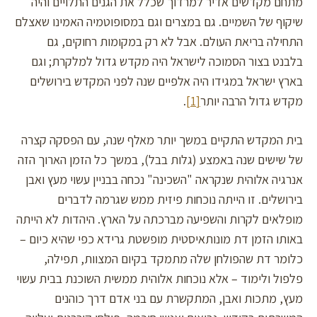
מתחם מקדשים אדיר למרדוך שכלל את הגנים התלויים והיה
שיקוף של השמיים. גם במצרים וגם במסופוטמיה האמינו שאצלם
התחילה בריאת העולם. אבל לא רק במקומות רחוקים, גם
בלבנט בצור הסמוכה לישראל היה מקדש גדול למלקרת; וגם
בארץ ישראל במגידו היה אלפיים שנה לפני המקדש בירושלים
מקדש גדול הרבה יותר
[1]
.
בית המקדש התקיים במשך יותר מאלף שנה, עם הפסקה קצרה
של שישים שנה באמצע (גלות בבל), במשך כל הזמן הארוך הזה
אנרגיה אלוהית שנקראה "השכינה" נכחה בבניין עשוי מעץ ואבן
בירושלים. זו הייתה נוכחות פיזית ממש שגרמה לדברים
מופלאים לקרות והשפיעה מברכתה על הארץ. היהדות לא הייתה
באותו הזמן דת מונותאיסטית מופשטת גרידא כפי שהיא כיום –
כלומר דת שהפולחן שלה מתמקד בקיום המצוות, תפילה,
פלפול ולימוד – אלא נוכחות אלוהית ממשית השוכנת בבית עשוי
מעץ, מתכות ואבן, המתקשרת עם בני אדם דרך כוהנים