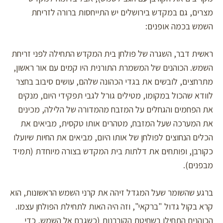
מצרים, גם במקדש בירושלים יש התייחסות ברורה לזריחת
השמש בכמה אופנים:
ראשית דבר, השגרה של פולחן בית המקדש התחילה לפני זריחת
השמש. הכוהנים של המשמרת התורנית היו קמים עם אור ראשון,
מתרחצים, לובשים את בגדי הכהונה שלהם, עושים סיבוב בחצר
לוודא שהכול במקומו, מטילים גורל לגבי תפקידי היום, מנקים
את הפחמים והגחלים על המזבח מהמדורה של הלילה, מכינים
את המערכה שעל המזבח, מטהרים אותו טקסית, מביאים את
הכלים הנחוצים לפולחן של אותו היום, מביאים את החיות שיועלו
כקורבן, ופותחים את דלתות בית המקדש בצורה מיוחדת (תמיד
מבפנים).
ברגע שהשומר שעל המגדל זיהה את קרני השמש הראשונות, הוא
קרא בקול גדול "ברקאי", וזה היה האות לתחילת הפולחן עצמו.
הכוהנים התחילו בשחיטת הקורבנות (כשגבם אל השמש, כדי