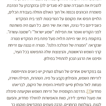
להנכיח את העובדה שהם לא סוגדים לה) ובהקרבתן על המזבח.
משמרת הכוהנים נכנסה אל תוך האולם והחלה בעבודת הכלים,
הלויים תפסו את מקומם על הטריבונות לפני בית המקדש
כשבידיהם כלי נגינה, ושרו את שיר היום. כל העם היה משתטח
לפני הקודש ואומר את תפילות "שמע ישראל" ו"שמונה עשרה".
בתקופת בית שני הייתה תלויה מעל פתח בית המקדש מנורה
שנקראה "המנורה של המלכה הלנה". מנורה זו נצצה עם זריחת
קרני השמש הראשונות, והניצוצות שלה התפשטו בכל העיר,
וסימנו את הרגע הנכון להתחיל בפולחן.
גם במקדשים אחרים של העולם העתיק יש כיוונים והתייחסות
לזריחת השמש, והפולחן נקבע על פיה. הטהרות, תפילה ושירה,
מנחות לאל ופולחן סייעו לתחייה היומית של היקום, לבריאתו
מחדש
[7]
. הדרמה הקוסמית של זריחת השמש ושקיעתה סימלה
את מעגל החיים: לידה, מוות והאפשרות להיוולד מחדש, והפעם
לנצח, בעולמות הרוחניים. הרבה פעמים המקדשים מוקמו כך