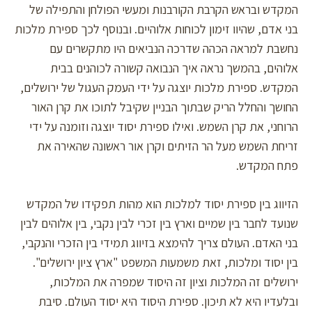
המקדש ובראש הקרבת הקורבנות ומעשי הפולחן והתפילה של
בני אדם, שהיוו זימון לכוחות אלוהיים. ובנוסף לכך ספירת מלכות
נחשבת למראה הכהה שדרכה הנביאים היו מתקשרים עם
אלוהים, בהמשך נראה איך הנבואה קשורה לכוהנים בבית
המקדש. ספירת מלכות יוצגה על ידי העמק העגול של ירושלים,
החושך והחלל הריק שבתוך הבניין שקיבל לתוכו את קרן האור
הרוחני, את קרן השמש. ואילו ספירת יסוד יוצגה וזומנה על ידי
זריחת השמש מעל הר הזיתים וקרן אור ראשונה שהאירה את
פתח המקדש.
הזיווג בין ספירת יסוד למלכות הוא מהות תפקידו של המקדש
שנועד לחבר בין שמיים וארץ בין זכרי לבין נקבי, בין אלוהים לבין
בני האדם. העולם צריך להימצא בזיווג תמידי בין הזכרי והנקבי,
בין יסוד ומלכות, זאת משמעות המשפט "ארץ ציון ירושלים".
ירושלים זה המלכות וציון זה היסוד שמפרה את המלכות,
ובלעדיו היא לא תיכון. ספירת היסוד היא יסוד העולם. סיבת