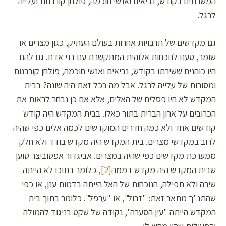
המשרתים בקודש, נביאים ואנשי חוכמה, פולחן קורבנות ועלייה
לרגל.
גם מקדשים של תרבויות אחרות בעולם העתיק, כגון מצרים או
שומר, טענו לנוכחות אלוהית המתקשרת עם בני אדם. גם להם
היו כוהנים ששירתו בקודש, נביאים ואנשי חוכמה, פולחן קורבנות
ומסורות של עלייה לרגל. אבל מה בכל זאת היה שונה? בבית
המקדש לא היו פסלים של האלים, אלא אם כן נבחר לראות את
הכרובים על ארון הברית בתור כאלו. בבית המקדש היה קודש
קודשים אחד ולא כמה חדרים המוקדשים לכמה אלים כפי שהיה
לרוב במקדשי מצרים. בית המקדש היה מקדש בודד ולא חלק
ממערכת מקדשים כפי שהיה במצרים. אביגדור אפטוביצר טוען
שבית המקדש היה מקדש דממה
[2]
, כלומר בתוכו לא הייתה
שירה ולא תפילה, הנוכחות של האל הייתה בדמות ענן, או כפי
שהתנ"ך מתאר זאת: "זבול", או "ערפל". כלומר בתוך בית
המקדש הייתה "עין הסערה", נקודה של שקט בניגוד להמולה