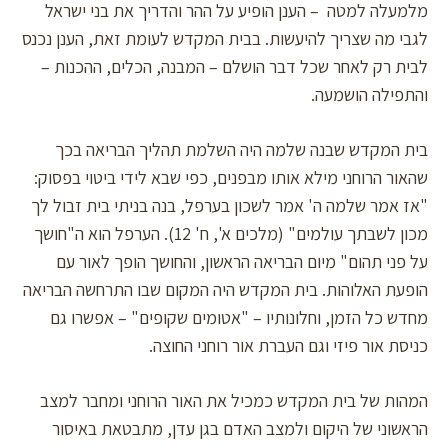
מלמעלה למטה – הענן הופיע על ההר והדריך את בני ישראל
לגבי מה שצריך להיעשות. בבית המקדש לעומת זאת, הענן נכנס
לבית רק לאחר שכל דבר הושלם – המבנה, הכלים, ההכנות –
והתפילה הושמעה.
בית המקדש שבנה שלמה היה השלמת תהליך הבריאה בכך
שהאור הרוחני מילא אותו מבפנים, כפי שבא לידי ביטוי בפסוק:
"אז אמר שלמה ה' אמר לשכון בערפל, בנה בניתי בית זבול לך
מכון לשבתך עולמים" (מלכים א', ח' 12). הערפל הוא ה"חושך
על פני תהום" מיום הבריאה הראשון, והחושך הופך לאור עם
הופעת האלוהות. בית המקדש היה המקום שבו התרחשה הבריאה
מחדש כל הזמן, וחלונותיו – "אטומים שקופים" – אפשרו גם
כניסת אור פיזי וגם העברת אור רוחני החוצה.
המהות של בית המקדש כמכיל את האור הרוחני ומחבר למצב
הראשוני של היקום ולמצב האדם בגן עדן, מתבטאת באיסור