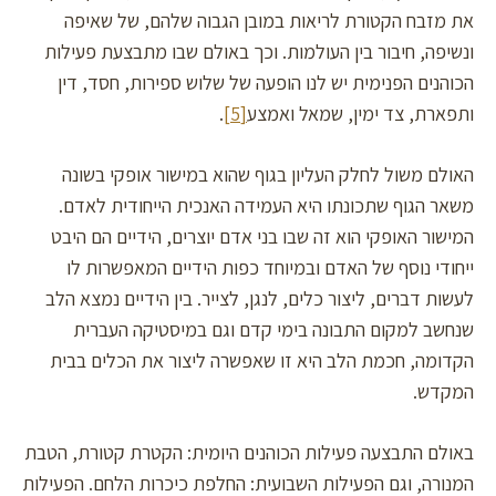
את מזבח הקטורת לריאות במובן הגבוה שלהם, של שאיפה
ונשיפה, חיבור בין העולמות. וכך באולם שבו מתבצעת פעילות
הכוהנים הפנימית יש לנו הופעה של שלוש ספירות, חסד, דין
ותפארת, צד ימין, שמאל ואמצע
[5]
.
האולם משול לחלק העליון בגוף שהוא במישור אופקי בשונה
משאר הגוף שתכונתו היא העמידה האנכית הייחודית לאדם.
המישור האופקי הוא זה שבו בני אדם יוצרים, הידיים הם היבט
ייחודי נוסף של האדם ובמיוחד כפות הידיים המאפשרות לו
לעשות דברים, ליצור כלים, לנגן, לצייר. בין הידיים נמצא הלב
שנחשב למקום התבונה בימי קדם וגם במיסטיקה העברית
הקדומה, חכמת הלב היא זו שאפשרה ליצור את הכלים בבית
המקדש.
באולם התבצעה פעילות הכוהנים היומית: הקטרת קטורת, הטבת
המנורה, וגם הפעילות השבועית: החלפת כיכרות הלחם. הפעילות