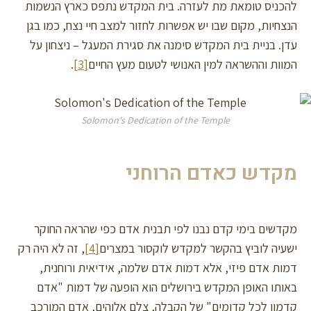
להכניס טומאת מת לעזרה. בית המקדש נתפס כארץ הנשמות
הנצחיות, מקום שבו יש אפשרות לחזור למצב חיי נצח, כמו בגן
עדן. בניית בית המקדש סימנה את סגירת המעגל – ניצחון על
המוות וההשראה למין האנושי לטעום מעץ החיים
[3]
.
Solomon's Dedication of the Temple
מקדש כאדם הרוחני
מקדשים בימי קדם נבנו לפי תבנית אדם כפי שהראה החוקר
ישעיה לוביץ בהקשר למקדש לוקסור במצרים
[4]
, זה לא היה רק
דמות אדם פיזי, אלא דמות אדם שלמה, אידיאית ורוחנית,
באותו האופן המקדש בירושלים הוא הופעה של דמות "אדם
קדמון לכל קדומים" של הקבלה, צלם אלוהים, אדם המורכב