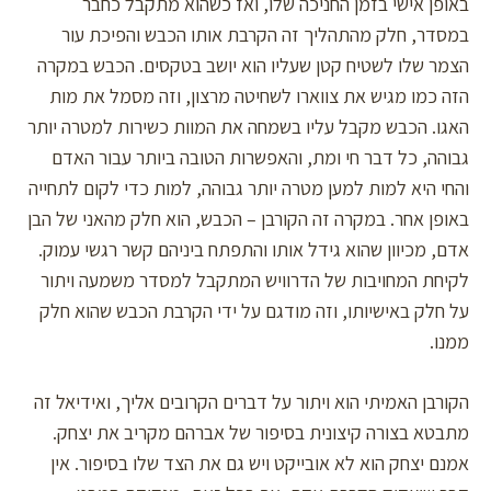
באופן אישי בזמן החניכה שלו, ואז כשהוא מתקבל כחבר
במסדר, חלק מהתהליך זה הקרבת אותו הכבש והפיכת עור
הצמר שלו לשטיח קטן שעליו הוא יושב בטקסים. הכבש במקרה
הזה כמו מגיש את צווארו לשחיטה מרצון, וזה מסמל את מות
האגו. הכבש מקבל עליו בשמחה את המוות כשירות למטרה יותר
גבוהה, כל דבר חי ומת, והאפשרות הטובה ביותר עבור האדם
והחי היא למות למען מטרה יותר גבוהה, למות כדי לקום לתחייה
באופן אחר. במקרה זה הקורבן – הכבש, הוא חלק מהאני של הבן
אדם, מכיוון שהוא גידל אותו והתפתח ביניהם קשר רגשי עמוק.
לקיחת המחויבות של הדרוויש המתקבל למסדר משמעה ויתור
על חלק באישיותו, וזה מודגם על ידי הקרבת הכבש שהוא חלק
ממנו.
הקורבן האמיתי הוא ויתור על דברים הקרובים אליך, ואידיאל זה
מתבטא בצורה קיצונית בסיפור של אברהם מקריב את יצחק.
אמנם יצחק הוא לא אובייקט ויש גם את הצד שלו בסיפור. אין