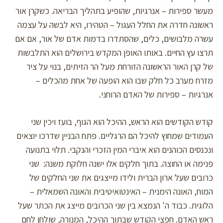
מעשר ספירות – אנרגיות, שהופיע בתהליך הבריאה. כשקרן אור
ראשונה חדרה את החלל העגול – הטהירו, היא לבשה על עצמה
עשרה מלבושים, כלים, שהסתדרו בדמות אדם של אור, אם אם
תרצו עץ החיים. באותו האופן המקדש בירושלים הוא התלבשות
של קרן האור הראשונה הזורחת מעל הר הזיתים, בנוי על ציר
מזרח מערב כל חלק שבו הוא הופעה של אחת מהכלים –
אנרגיות – ספירות של האדם הרוחני.
קודש הקודשים הוא הראש, ההיכל הוא הגוף, בועז ויכין שני
העמודים שמחוץ להיכל הם הרגליים. פתח הבניין שדרכו יוצאים
ונכנסים הכוהנים הוא איברי המין הזכרי והנקבי. תלוי בתנועה
פנימה או החוצה. בתוך חלקים אלו ישנה חלוקת משנה: שני
כרובים שעל ארון הברית ולידו מייצגים את שני החלקים של
המוח, האונה הימנית – האינטואיטיבית והאונה השמאלית –
הלוגית. כבוד ה' הנמצא בין שני הכרובים מייצג את הכתר שעל
ראש האדם. חפצי הקודש שבתוך ההיכל, המנורה, שולחן לחם