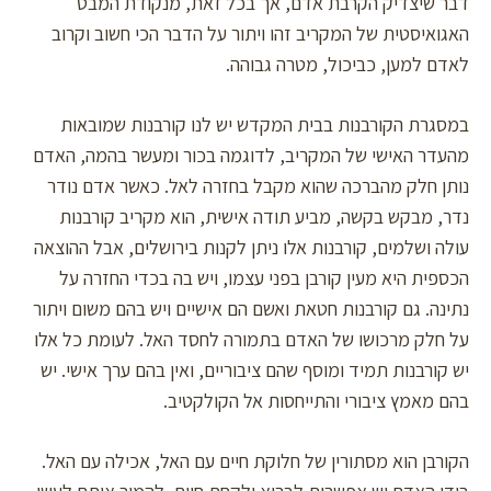
דבר שיצדיק הקרבת אדם, אך בכל זאת, מנקודת המבט
האגואיסטית של המקריב זהו ויתור על הדבר הכי חשוב וקרוב
לאדם למען, כביכול, מטרה גבוהה.
במסגרת הקורבנות בבית המקדש יש לנו קורבנות שמובאות
מהעדר האישי של המקריב, לדוגמה בכור ומעשר בהמה, האדם
נותן חלק מהברכה שהוא מקבל בחזרה לאל. כאשר אדם נודר
נדר, מבקש בקשה, מביע תודה אישית, הוא מקריב קורבנות
עולה ושלמים, קורבנות אלו ניתן לקנות בירושלים, אבל ההוצאה
הכספית היא מעין קורבן בפני עצמו, ויש בה בכדי החזרה על
נתינה. גם קורבנות חטאת ואשם הם אישיים ויש בהם משום ויתור
על חלק מרכושו של האדם בתמורה לחסד האל. לעומת כל אלו
יש קורבנות תמיד ומוסף שהם ציבוריים, ואין בהם ערך אישי. יש
בהם מאמץ ציבורי והתייחסות אל הקולקטיב.
הקורבן הוא מסתורין של חלוקת חיים עם האל, אכילה עם האל.