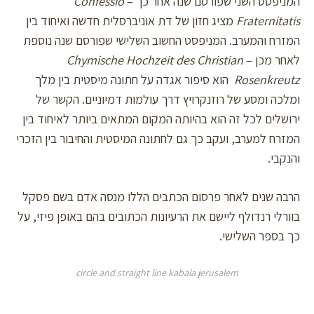
המניפסט השני שפורסם שנה אחר כך –
Confessio
Fraternitatis
מציג חזון של דת אוניברסלית חדשה ואיחוד בין
המזרח והמערב. המניפסט החשוב השלישי שפורסם שנה נוספת
לאחר מכן –
Chymische Hochzeit des Christian
Rosenkreutz
הוא סיפור אגדה על חתונה מיסטית בין מלך
ומלכה ומסע של רוזנקרויץ דרך עולמות דמיוניים. הקשר של
ירושלים לכל זה הוא בהיותה המקום המתאים ביותר לאיחוד בין
המזרח למערב, ועקב כך גם לחתונה המיסטית והחיבור בין הזכרי
והנקבי.
הרבה שנים לאחר פרסום הכתבים הללו מנסה אדם בשם פסקל
בוורלי רנדולף ליישם את הרעיונות הכתובים בהם באופן פיזי, על
כך בספר השלישי.
circle and straight line kabala jerusalem