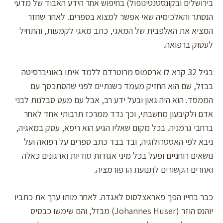
בירושלים ובקונסטנטינופול) בחיפוש אחר הידע האבוד של מדעי
הנסתר והאלכימיה שאי אפשר למצוא בספרים. לאחר שחזר
המציא את האלפבית של המאגי, כתב מאגי לקמעות, והתחיל
לעסוק ברפואה.
בגיל 32 קרא לו ארסמוס מרוטרדם ללמד איתו באוניברסיטה
בבזל, שם הוא החזיק מעמד כשנתיים לפני שהסתכסך עם
הממסד. הוא היה גאון ובעל ידע רב, אבל עם מעט סבלנות לבני
אדם ולקיבעון מחשבתי, וכך נדד ממרכז תרבותי אחד לאחר
ברחבי גרמניה. בכל מקום שאליו הגיע הוא ריפא, עסק במאגיה,
ניבא לפי האסטרולוגיה, ובד בבד כתב ספרים על רפואה ועל
נושאים רוחניים ופעל בכל מיני אגודות סודיות וארגונים כאלה
ואחרים הקשורים לתנועת הרפורמציה.
כבר בחייו הפך פאראצלסוס לאגדה. לאחר מותו ערך את כתביו
יוהנס הוזר (Johannes Huser) מבזל, והם שימשו כבסיס