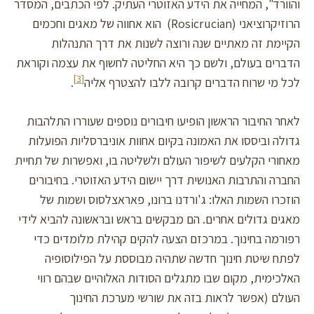
והוורד", המחייה את הידע האזוטרי העתיק. לפי הכתבים, המסדר
הרוזיקרוציאני (Rosicrucian) הוא אחווה של מאגים וחכמים
הקיימת זה מאתיים שנה ורוצה לשנות את דרך התנהלות
הדברים בעולם, ולשם כך היא החליטה לחשוף את עצמה וקוראת
[3]
לכל מי שרוח הדברים קרובה ללבו להצטרף אליה
.
לאחר החיבור הראשון הופיעו חיבורים נוספים שעוררו התלהבות
גדולה וביססו את האמונה בקיום אחוות אוניברסליות הפועלות
מאחורי הקלעים לשיפור העולם ולשליטה בו, ואפשרות של תחיית
החברה והתרבות האנושית דרך יישום הידע האזוטרי. בחיבורים
הוזכרו השמות האלו: ג'ורדנו ברונו, פאראצלסוס ושמות של
מאגים גדולים אחרים. הם מבקשים בראש ובראשונה להביא לידי
רפורמה בחינוך. במרכזם הצעה להקים קהילת מלומדים כדי
לפתח שיטת חינוך חדשה שתהיה מבוססת על הפילוסופיה
האלכימית, מקום שבו מתגלים הסודות האלוהיים שבהם רווי
העולם (אפשר לראות בזה את שורשי מערכת החינוך