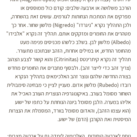
הורכב משלושה או ארבעה שלבים: קודם כול ממוססים או
מפרקים את המתכות הנחותות לגורמים. עושים זאת בהשחרה,
ולכן התהליך נקרא "ניגרדו" (Nigredo) מלשון שחור. אחר כך
מטהרים את החומרים ומזקקים אותם. תהליך זה נקרא "אלבידו"
(Albedo) מלשון לבן. בשלב כלשהו מכניסים פנימה מעט
מהחומר החדש, או במילים אחרות, הזהב שבתוכנו מתעורר.
תהליך זה נקרא קיתרינטס (Citrinitas) והוא קשור לצבע הצהוב
(צריך זהב כדי לייצר זהב). ולבסוף מחברים את החומרים מחדש
בצורה החדשה שלהם ונוצר זהב האלכימאים בתהליך הנקרא
רובדו (Rubedo) מלשון אדום. מעניין לציין כי מבחינה סימבולית
השחור מסומל בעורב. באיקונוגרפיה הנוצרית העורב האכיל את
אליהו במערה. הלבן מסומל ביונה הנוחתת על כתפו של ישוע
(הוא עצמו הזהב), והאדום מסומל בוורד, המסמלת את הנצרות
המיסטית ואת הקורבן (הדם) של ישוע.
נוסף לארבעה היסודות, האלכימיה לימדה גם על ארבעה מצבים: