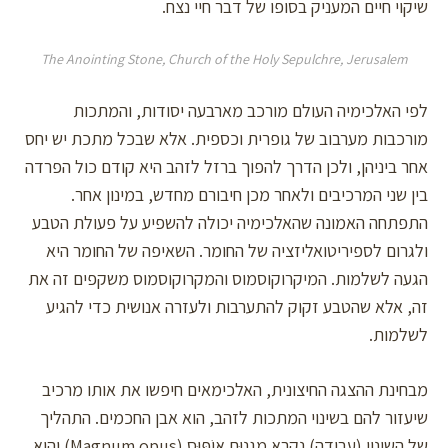
שיקוי חיים המעניק בסופו של דבר חיי נצח.
The Anointing Stone, Church of the Holy Sepulchre, Jerusalem
לפי האלכימיה העולם מורכב מארבעה יסודות, והמתכות
מורכבות מערבוב של גופרית וכספית. אלא שבכל מתכת יש יחס
אחר ביניהן, ולכן הדרך להפוך ברזל לזהב היא קודם כול הפרדה
בין שני המרכיבים ולאחר מכן חיבורם מחדש, במינון אחר.
התפתחה האמונה שהאלכימיה יכולה להשפיע על פעולת הטבע
ולגרום לספיריטואליזציה של החומר. השאיפה של החומר היא
הגעה לשלמות. המיקרוקוסמוס והמקרוקוסמוס משקפים זה את
זה, אלא שהטבע זקוק להתערבות ולעזרה אנושית כדי להגיע
לשלמות.
מבחינת ההצגה החיצונית, האלכימאים חיפשו את אותו מרכיב
שיעזור להם בשינוי המתכות לזהב, הוא אבן החכמים. התהליך
של השינוי (עבודה) נקרא מַגְנוּם אוֹפּוּס (Magnum opus) והוא