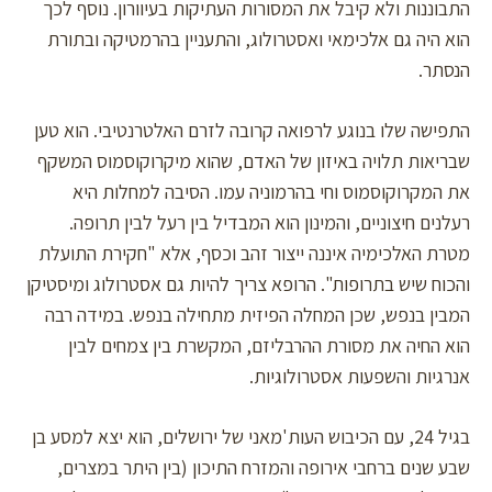
התבוננות ולא קיבל את המסורות העתיקות בעיוורון. נוסף לכך
הוא היה גם אלכימאי ואסטרולוג, והתעניין בהרמטיקה ובתורת
הנסתר.
התפישה שלו בנוגע לרפואה קרובה לזרם האלטרנטיבי. הוא טען
שבריאות תלויה באיזון של האדם, שהוא מיקרוקוסמוס המשקף
את המקרוקוסמוס וחי בהרמוניה עמו. הסיבה למחלות היא
רעלנים חיצוניים, והמינון הוא המבדיל בין רעל לבין תרופה.
מטרת האלכימיה איננה ייצור זהב וכסף, אלא "חקירת התועלת
והכוח שיש בתרופות". הרופא צריך להיות גם אסטרולוג ומיסטיקן
המבין בנפש, שכן המחלה הפיזית מתחילה בנפש. במידה רבה
הוא החיה את מסורת ההרבליזם, המקשרת בין צמחים לבין
אנרגיות והשפעות אסטרולוגיות.
בגיל 24, עם הכיבוש העות'מאני של ירושלים, הוא יצא למסע בן
שבע שנים ברחבי אירופה והמזרח התיכון (בין היתר במצרים,