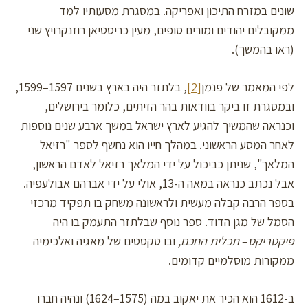
שונים במזרח התיכון ואפריקה. במסגרת מסעותיו למד
ממקובלים יהודים ומורים סופים, מעין כריסטיאן רוזנקרויץ שני
(ראו בהמשך).
לפי המאמר של פנמן
[2]
, בלתזר היה בארץ בשנים 1597–1599,
ובמסגרת זו ביקר בוודאות בהר הזיתים, כלומר בירושלים,
וכנראה שהמשיך להגיע לארץ ישראל במשך ארבע שנים נוספות
לאחר המסע הראשוני. במהלך חייו הוא נחשף לספר "רזיאל
המלאך", שניתן כביכול על ידי המלאך רזיאל לאדם הראשון,
אבל נכתב כנראה במאה ה-13, אולי על ידי אברהם אבולעפיה.
בספר הרבה קבלה מעשית ולראשונה משחק בו תפקיד מרכזי
הסמל של מגן הדוד. ספר נוסף שבלתזר התעמק בו היה
פיקטריקס
–
תכלית החכם,
ובו טקסטים של מאגיה ואלכימיה
ממקורות מוסלמיים קדומים.
ב-1612 הוא הכיר את יאקוב במה (1575–1624) ונהיה חברו