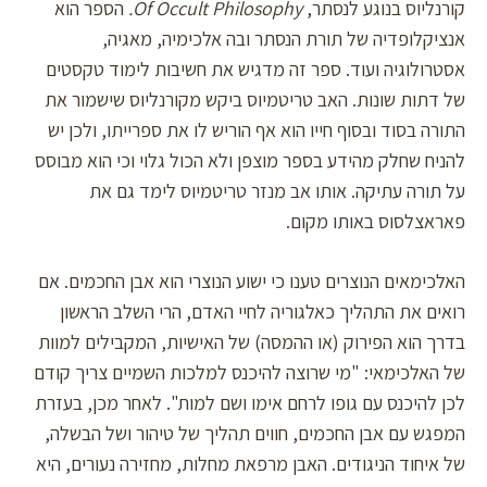
קורנליוס בנוגע לנסתר,
Of Occult Philosophy
.
הספר הוא
אנציקלופדיה של תורת הנסתר ובה אלכימיה, מאגיה,
אסטרולוגיה ועוד. ספר זה מדגיש את חשיבות לימוד טקסטים
של דתות שונות. האב טריטמיוס ביקש מקורנליוס שישמור את
התורה בסוד ובסוף חייו הוא אף הוריש לו את ספרייתו, ולכן יש
להניח שחלק מהידע בספר מוצפן ולא הכול גלוי וכי הוא מבוסס
על תורה עתיקה. אותו אב מנזר טריטמיוס לימד גם את
פאראצלסוס באותו מקום.
האלכימאים הנוצרים טענו כי ישוע הנוצרי הוא אבן החכמים. אם
רואים את התהליך כאלגוריה לחיי האדם, הרי השלב הראשון
בדרך הוא הפירוק (או ההמסה) של האישיות, המקבילים למוות
של האלכימאי: "מי שרוצה להיכנס למלכות השמיים צריך קודם
לכן להיכנס עם גופו לרחם אימו ושם למות". לאחר מכן, בעזרת
המפגש עם אבן החכמים, חווים תהליך של טיהור ושל הבשלה,
של איחוד הניגודים. האבן מרפאת מחלות, מחזירה נעורים, היא