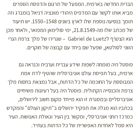
הברית החדשה בארמית. המפעל של תרגום והדפסת הספרים
מביא אותו לקשר עם המדפיס היהודי מוונציה דניאל בומברג וזה
תומך בנסיעה נוספת שלו לארץ בשנים 1548–1550. יש תיעוד
של מכתב שלו מה-21.8.1549, ימי סולימאן המפואר, ולאחר מכן
הוא הצטרף לGabriel de Luetz – שגרירו של מלך צרפת הנרי
השני לסולטאן, שפעל שם ביחד עם קבוצה של חוקרים.
פוסטל היה מומחה לשפות שידע עברית וערבית וכנראה גם
ארמית, בעל תפיסת עולם אוניברסלית שהטיף לדת אמת
המבוססת על החוכמה של כל הדתות, אבל נמצאת בחסות מלך
צרפת והכנסייה הקתולית. פוסטל היה בעל רעיונות משיחיים
אוניברסליים ובמסגרת זו הוא מייחד מקום חשוב לירושלים,
בכתביו הוא מגלה את תפקיד ירושלים ב"תיקון העולם" והמקדש
כמרכז רוחני אוניברסלי, ומקשר בין העיר וגאולת האנושות. העיר
היא סמל לאחדות האפשרית של כל הדתות בעתיד.