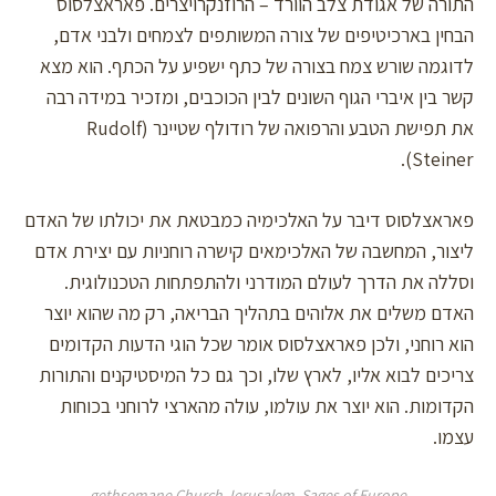
התורה של אגודת צלב הוורד – הרוזנקרויצרים. פאראצלסוס
הבחין בארכיטיפים של צורה המשותפים לצמחים ולבני אדם,
לדוגמה שורש צמח בצורה של כתף ישפיע על הכתף. הוא מצא
קשר בין איברי הגוף השונים לבין הכוכבים, ומזכיר במידה רבה
את תפישת הטבע והרפואה של רודולף שטיינר (Rudolf
Steiner).
פאראצלסוס דיבר על האלכימיה כמבטאת את יכולתו של האדם
ליצור, המחשבה של האלכימאים קישרה רוחניות עם יצירת אדם
וסללה את הדרך לעולם המודרני ולהתפתחות הטכנולוגית.
האדם משלים את אלוהים בתהליך הבריאה, רק מה שהוא יוצר
הוא רוחני, ולכן פאראצלסוס אומר שכל הוגי הדעות הקדומים
צריכים לבוא אליו, לארץ שלו, וכך גם כל המיסטיקנים והתורות
הקדומות. הוא יוצר את עולמו, עולה מהארצי לרוחני בכוחות
עצמו.
gethsemane Church Jerusalem, Sages of Europe