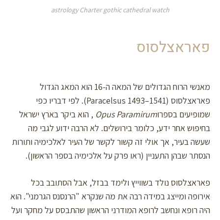
astrology Charter gothic cathedral watch
פאראצלסוס
מאנשי הרוח הגדולים של המאה ה-16 הוא המאג הגדול
פאראצלסוס (Paracelsus 1493–1541). לפי דבריו כפי
שמופיעים בספרו
Opus Paramirum
, הוא ביקר בארץ ישראל
בחיפוש אחר ידע, כלומר בירושלים. לא הרבה ידוע לגבי מה
שעשה בעיר, אך אולי זה קשור לקשר של העיר לאלכימיה ותורות
הנסתר שבהן התעניין (ראו פרק על אלכימיה בספר הראשון).
פאראצלסוס נולד בשווייץ ולימד בבזל, אבל הסתובב בכל
אירופה ומייצג במידה רבה את מה שנקרא "הרנסנס הגרמני". הוא
היה רופא ונחשב לרופא המודרני הראשון שהתבסס על מחקר ועל