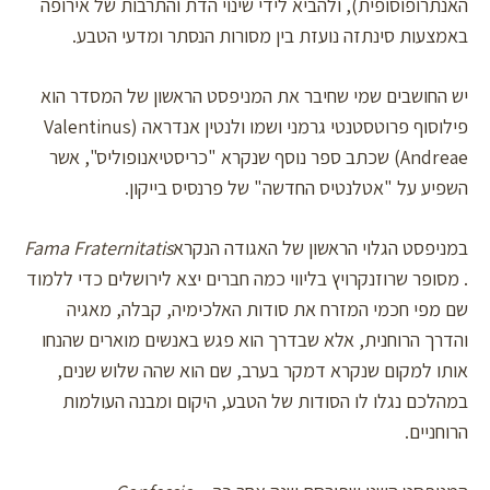
האנתרופוסופית), ולהביא לידי שינוי הדת והתרבות של אירופה
באמצעות סינתזה נועזת בין מסורות הנסתר ומדעי הטבע.
יש החושבים שמי שחיבר את המניפסט הראשון של המסדר הוא
פילוסוף פרוטסטנטי גרמני ושמו ולנטין אנדראה (Valentinus
Andreae) שכתב ספר נוסף שנקרא "כריסטיאנופוליס", אשר
השפיע על "אטלנטיס החדשה" של פרנסיס בייקון.
במניפסט הגלוי הראשון של האגודה הנקרא
Fama Fraternitatis
. מסופר שרוזנקרויץ בליווי כמה חברים יצא לירושלים כדי ללמוד
שם מפי חכמי המזרח את סודות האלכימיה, קבלה, מאגיה
והדרך הרוחנית, אלא שבדרך הוא פגש באנשים מוארים שהנחו
אותו למקום שנקרא דמקר בערב, שם הוא שהה שלוש שנים,
במהלכם נגלו לו הסודות של הטבע, היקום ומבנה העולמות
הרוחניים.